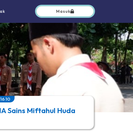
ak
Masuk
16:10
A Sains Miftahul Huda