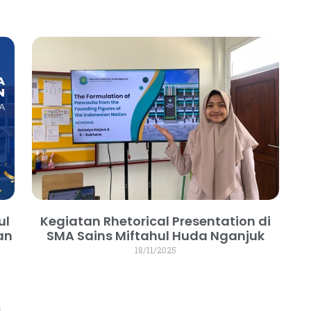
ul
Kegiatan Rhetorical Presentation di
an
SMA Sains Miftahul Huda Nganjuk
18/11/2025
s