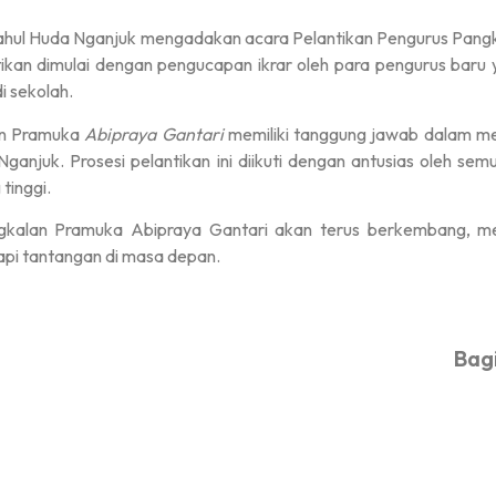
ahul Huda Nganjuk mengadakan acara Pelantikan Pengurus Pan
kan dimulai dengan pengucapan ikrar oleh para pengurus baru 
 sekolah.
an Pramuka
Abipraya Gantari
memiliki tanggung jawab dalam me
ganjuk. Prosesi pelantikan ini diikuti dengan antusias oleh 
tinggi.
kalan Pramuka Abipraya Gantari akan terus berkembang, men
i tantangan di masa depan.
Bagi