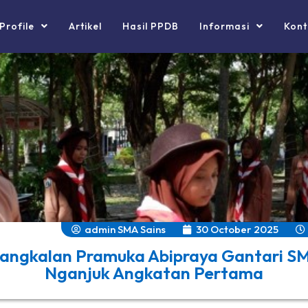
Profile
Artikel
Hasil PPDB
Informasi
Kont
admin SMA Sains
30 October 2025
Pangkalan Pramuka Abipraya Gantari SM
Nganjuk Angkatan Pertama