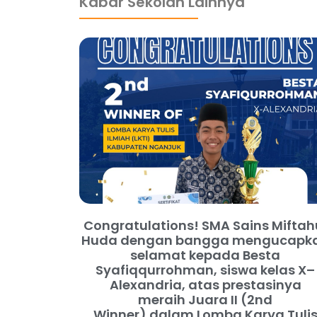
Kabar Sekolah Lainnya
Congratulations! SMA Sains Miftah
Huda dengan bangga mengucapk
selamat kepada Besta
Syafiqqurrohman, siswa kelas X–
Alexandria, atas prestasinya
meraih Juara II (2nd
Winner) dalam Lomba Karya Tuli