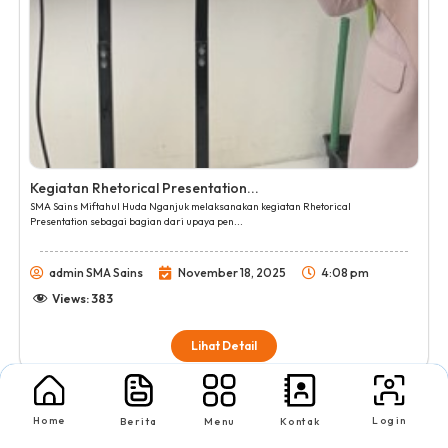
Kegiatan Rhetorical Presentation...
SMA Sains Miftahul Huda Nganjuk melaksanakan kegiatan Rhetorical
Presentation sebagai bagian dari upaya pen...
admin SMA Sains
November 18, 2025
4:08 pm
Views:
383
Lihat Detail
Berita
Home
Login
Berita
Menu
Kontak