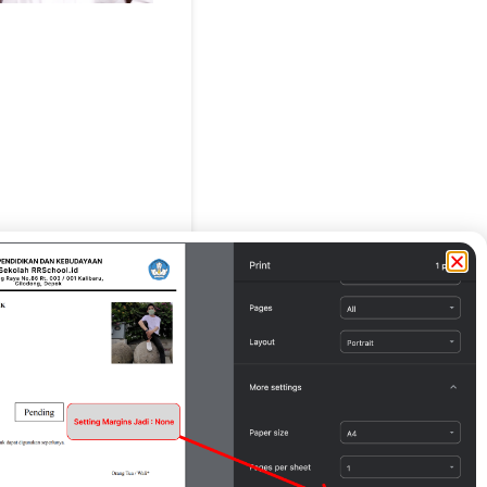
g Tua / Wali*
upriyantoro )