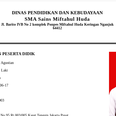
DINAS PENDIDIKAN DAN KEBUDAYAAN
SMA Sains Miftahul Huda
Jl. Barito IVB No 2 komplek Ponpes Miftahul Huda Keringan Nganjuk
64412
 PESERTA DIDIK
 Agustian
- Laki
a
-06-17
003
 No.95 Rt.003/005 Karet Tengsin Jakarta Pusat