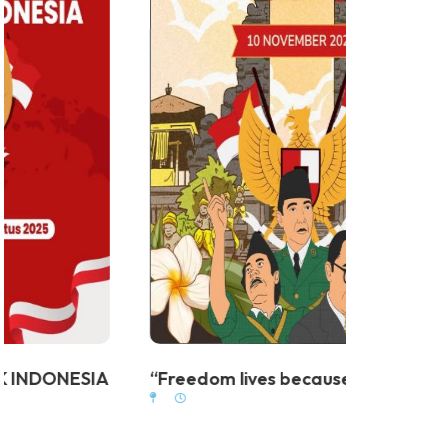
“Freedom lives because our hero...
“DIRGAH
K...