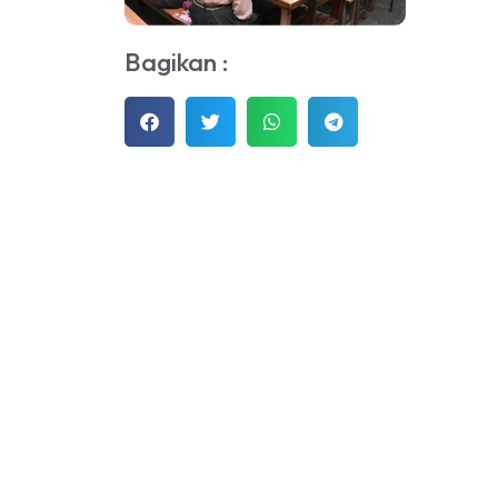
Bagikan :
“Freedom lives because o