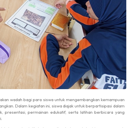
 our hero...
“DIRGAHAYU REPUBLIK INDONESIA
K...
rupakan wadah bagi para siswa untuk mengembangkan kemampuan
gkan. Dalam kegiatan ini, siswa diajak untuk berpartisipasi dalam
k, presentasi, permainan edukatif, serta latihan berbicara yang
.